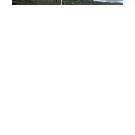
Saber
mais
Iates
A Motor