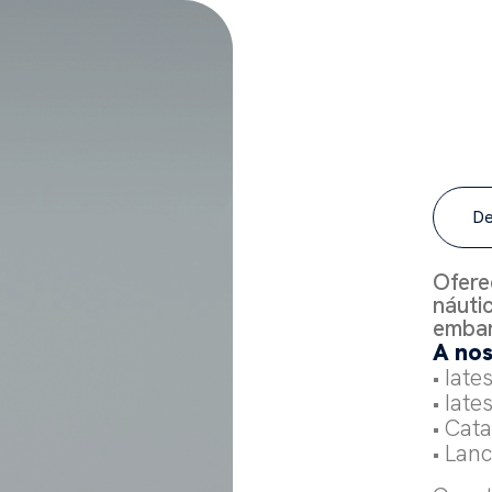
De
Ofere
náuti
embar
A nos
• Iate
• Iate
• Cat
• Lan