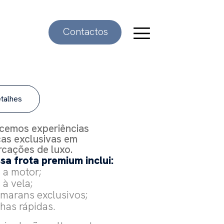
Contactos
talhes
cemos experiências
cas exclusivas em
cações de luxo.
sa frota premium inclui:
s a motor;
s à vela;
amarans exclusivos;
chas rápidas.