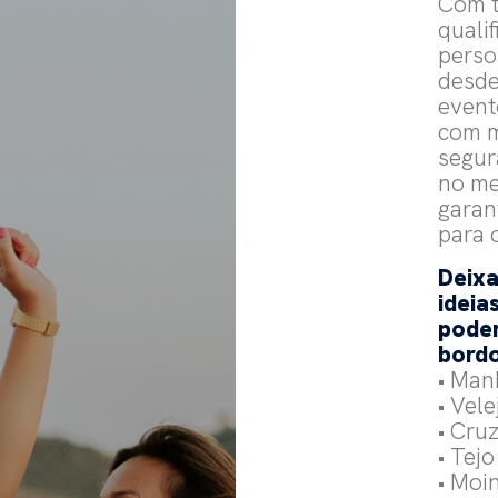
Com t
qualif
perso
desde
event
com m
segur
no me
garan
para 
Deix
ideia
pode
bordo
• Man
• Vele
• Cru
• Tejo
• Moi