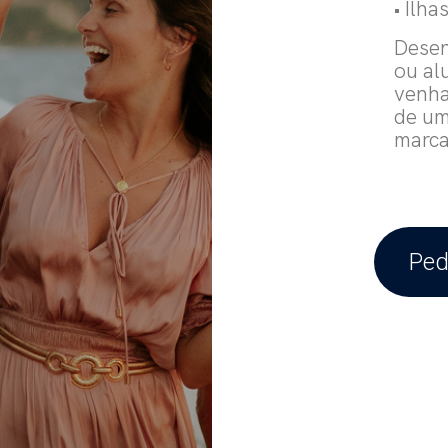
• Ilha
Desen
ou al
venha
de um
marca
Ped