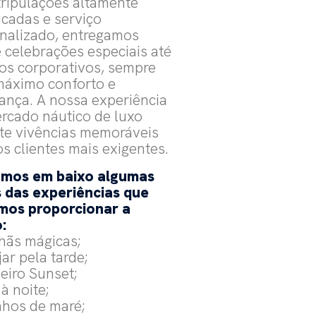
ripulações altamente
icadas e serviço
nalizado, entregamos
 celebrações especiais até
os corporativos, sempre
áximo conforto e
ança. A nossa experiência
rcado náutico de luxo
te vivências memoráveis
os clientes mais exigentes.
amos em baixo algumas
s das experiências que
mos proporcionar a
:
hãs mágicas;
jar pela tarde;
zeiro Sunset;
 à noite;
nhos de maré;