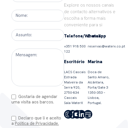
Us
Explore os nossos canais
de contacto alternativos e
escolha a forma mais
conveniente para si
Telefone/Whatsapp
E-mail
+351 918 500
reservas@waterx.co.pt
122
Escritório
​​​​​​​​​​​Marina
LACS Cascais
Doca de
Estrada
Santo Amaro,
Malveira da
Alcântara,
Serra 920,
Porta/Gate 3
2750-834
1350-353 –
Gostaria de agendar
Cascais
Lisboa,
uma visita aos barcos.
Sala WaterX
Portugal.
Declaro que li e aceito
a
Política de Privacidade.