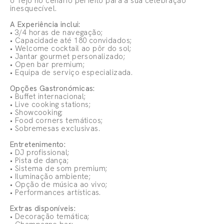
o Tejo no cenário perfeito para a sua celebração
inesquecível.
A Experiência inclui:
• 3/4 horas de navegação;
• Capacidade até 180 convidados;
• Welcome cocktail ao pôr do sol;
• Jantar gourmet personalizado;
• Open bar premium;
• Equipa de serviço especializada.
Opções Gastronómicas:
• Buffet internacional;
• Live cooking stations;
• Showcooking;
• Food corners temáticos;
• Sobremesas exclusivas.
Entretenimento:
• DJ profissional;
• Pista de dança;
• Sistema de som premium;
• Iluminação ambiente;
• Opção de música ao vivo;
• Performances artísticas.
Extras disponíveis:
• Decoração temática;