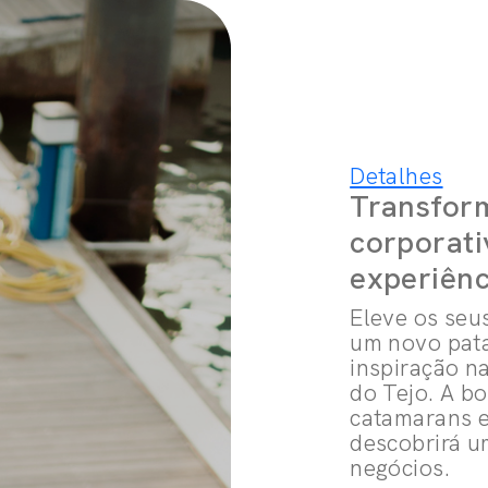
Detalhes
Transform
corporat
experiênc
Eleve os seu
um novo pata
inspiração n
do Tejo. A b
catamarans e
descobrirá u
negócios.