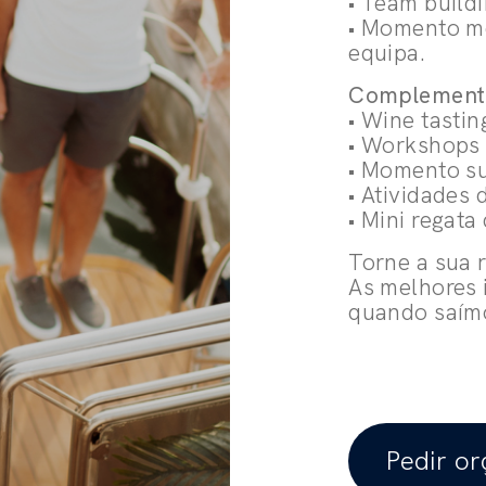
• Team buildi
• Momento m
equipa.
Complemente
• Wine tastin
• Workshops 
• Momento su
• Atividades 
• Mini regata
Torne a sua 
As melhores 
quando saímo
Pedir o