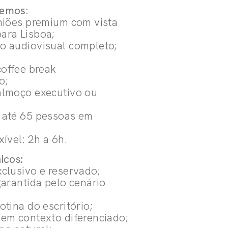
cemos:
uniões premium com vista
ara Lisboa;
o audiovisual completo;
coffee break
o;
almoço executivo ou
 até 65 pessoas em
xível: 2h a 6h.
icos:
xclusivo e reservado;
garantida pelo cenário
otina do escritório;
 em contexto diferenciado;