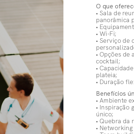
O que ofere
• Sala de re
panorâmica p
• Equipament
• Wi-Fi;
• Serviço de 
personalizad
• Opções de 
cocktail;
• Capacidade
plateia;
• Duração fle
Benefícios ún
• Ambiente e
• Inspiração 
único;
• Quebra da r
• Networking