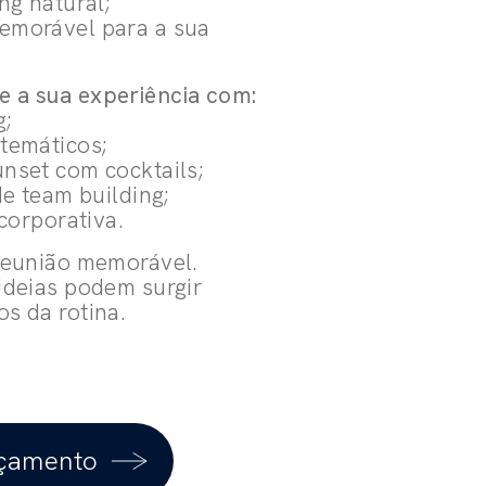
ng natural;
emorável para a sua
 a sua experiência com:
g;
temáticos;
nset com cocktails;
de team building;
 corporativa.
reunião memorável.
ideias podem surgir
s da rotina.
rçamento